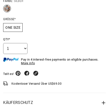
FARBE:
SILBER
GRÖSSE*
ONE SIZE
QTY*
Pay in 4 interest-free payments on eligible purchases.
More info
Teilt es!
Kostenloser Versand Über
US$
69.00
KÄUFERSCHUTZ