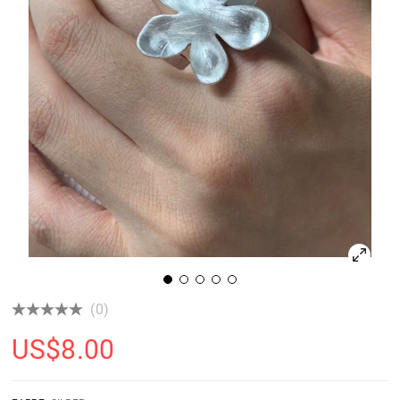
(0)
US$
8.00