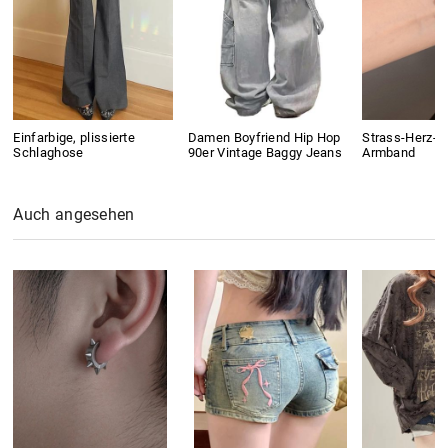
Einfarbige, plissierte
Damen Boyfriend Hip Hop
Strass-Herz-C
Schlaghose
90er Vintage Baggy Jeans
Armband
Auch angesehen