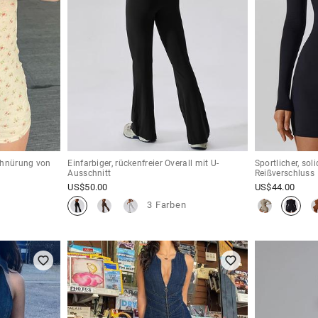
chnürung von
Einfarbiger, rückenfreier Overall mit U-
Sportlicher, so
Ausschnitt
Reißverschluss
US$
50.00
US$
44.00
3 Farben