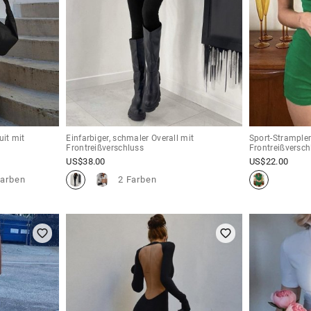
it mit
Einfarbiger, schmaler Overall mit
Sport-Strampler
Frontreißverschluss
Frontreißversch
US$
38.00
US$
22.00
Farben
2 Farben