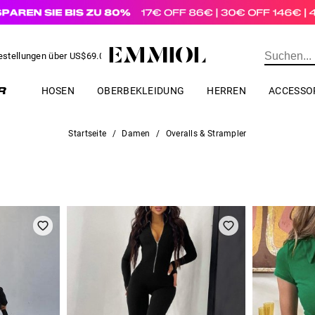
estellungen über
US$
69.00
BESTELLUNG
HOSEN
OBERBEKLEIDUNG
HERREN
ACCESSO
Startseite
/
Damen
/
Overalls & Strampler