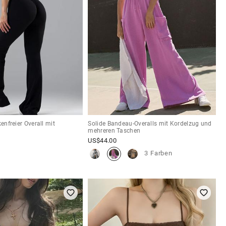
kenfreier Overall mit
Solide Bandeau-Overalls mit Kordelzug und
mehreren Taschen
US$
44.00
3 Farben