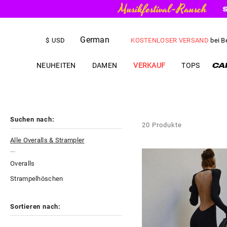
German
KOSTENLOSER VERSAND
bei B
$
USD
US$
5.00
RABATT
IHRE ERSTE 
NEUHEITEN
DAMEN
VERKAUF
TOPS
Suchen nach:
20
Produkte
Alle Overalls & Strampler
Overalls
Strampelhöschen
Sortieren nach: