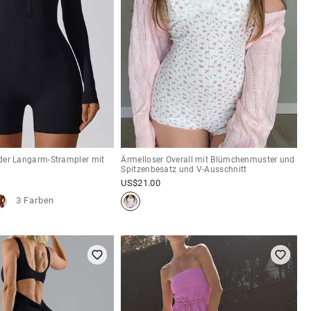
lider Langarm-Strampler mit
Ärmelloser Overall mit Blümchenmuster und
Spitzenbesatz und V-Ausschnitt
US$
21.00
3 Farben