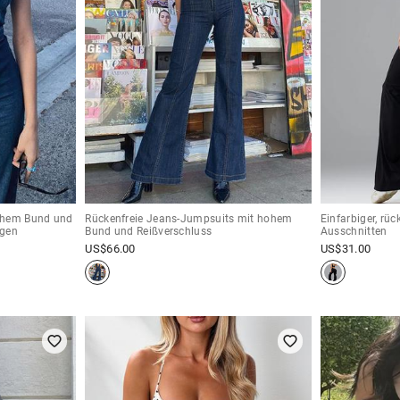
hohem Bund und
Rückenfreie Jeans-Jumpsuits mit hohem
Einfarbiger, rüc
agen
Bund und Reißverschluss
Ausschnitten
US$
66.00
US$
31.00