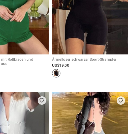
 mit Rollkragen und
Ärmelloser schwarzer Sport-Strampler
luss
US$
19.00