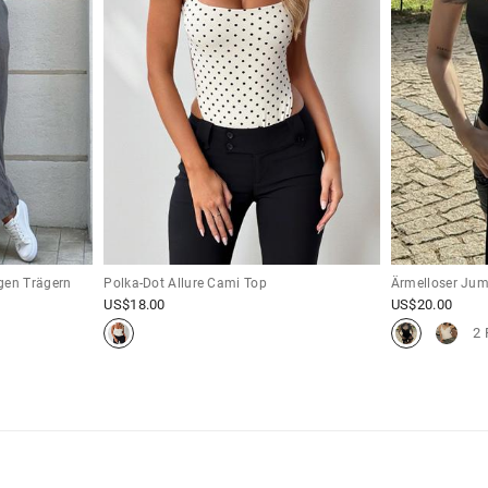
gen Trägern
Polka-Dot Allure Cami Top
Ärmelloser Jum
US$
18.00
US$
20.00
2 