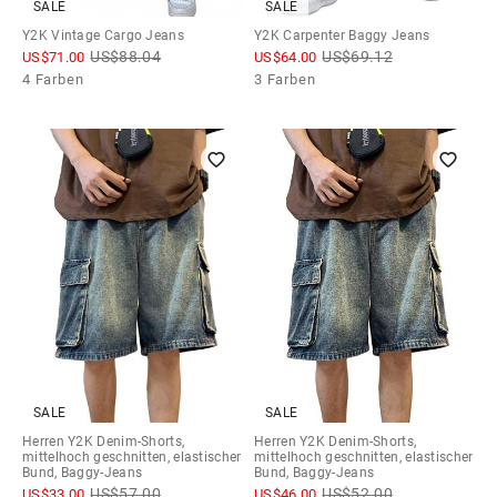
SALE
SALE
Y2K Vintage Cargo Jeans
Y2K Carpenter Baggy Jeans
US$
88.04
US$
69.12
US$
71.00
US$
64.00
4 Farben
3 Farben
SALE
SALE
Herren Y2K Denim-Shorts,
Herren Y2K Denim-Shorts,
mittelhoch geschnitten, elastischer
mittelhoch geschnitten, elastischer
Bund, Baggy-Jeans
Bund, Baggy-Jeans
US$
57.00
US$
52.00
US$
33.00
US$
46.00