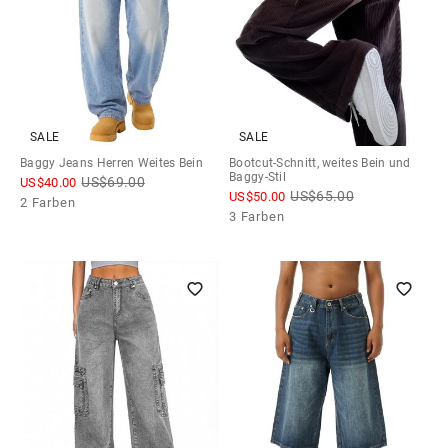
SALE
SALE
Baggy Jeans Herren Weites Bein
Bootcut-Schnitt, weites Bein und
Baggy-Stil
US$
69.00
US$
40.00
US$
65.00
US$
50.00
2 Farben
3 Farben