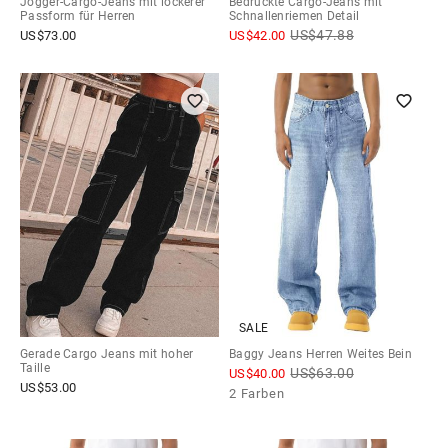
Jogger-Cargo-Jeans mit lockerer
Bedruckte Cargo-Jeans mit
Passform für Herren
Schnallenriemen Detail
US$
47.88
US$
73.00
US$
42.00
SALE
Gerade Cargo Jeans mit hoher
Baggy Jeans Herren Weites Bein
Taille
US$
63.00
US$
40.00
US$
53.00
2 Farben