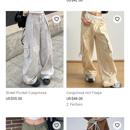
US$
42.00
Street Pocket Cargohose
Cargohose mit Fliege
US$
55.00
US$
48.00
2 Farben