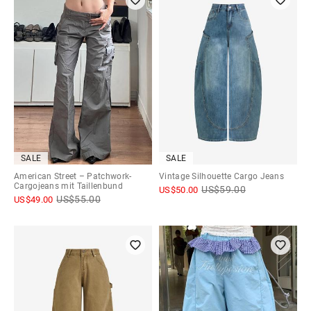
SALE
SALE
American Street – Patchwork-
Vintage Silhouette Cargo Jeans
Cargojeans mit Taillenbund
US$
59.00
US$
50.00
US$
55.00
US$
49.00