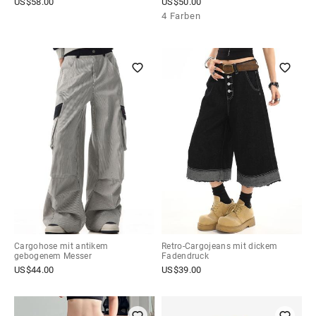
US$
58.00
US$
50.00
4 Farben
Cargohose mit antikem
Retro-Cargojeans mit dickem
gebogenem Messer
Fadendruck
US$
44.00
US$
39.00