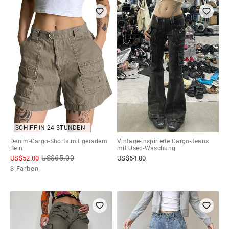
SCHIFF IN 24 STUNDEN
Denim-Cargo-Shorts mit geradem
Vintage-inspirierte Cargo-Jeans
Bein
mit Used-Waschung
US$
65.00
US$
52.00
US$
64.00
3 Farben