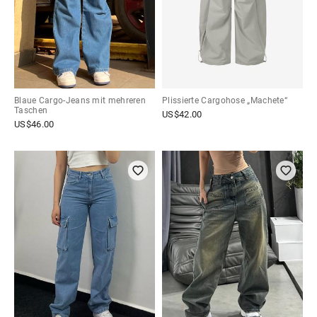
Blaue Cargo-Jeans mit mehreren
Plissierte Cargohose „Machete“
Taschen
US$
42.00
US$
46.00