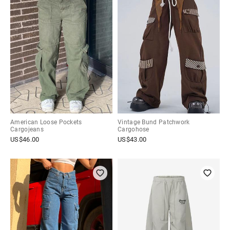
American Loose Pockets
Vintage Bund Patchwork
Cargojeans
Cargohose
US$
46.00
US$
43.00