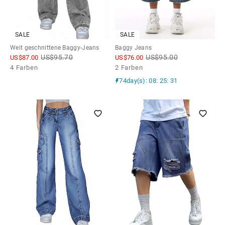
SALE
SALE
Weit geschnittene Baggy-Jeans
Baggy Jeans
US$
95.70
US$
95.00
US$
87.00
US$
76.00
4 Farben
2 Farben
74day(s): 08: 25: 29