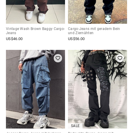
Vintage Wash Brown Baggy Cargo-
Cargo-Jeans mit geradem Bein
Jeans
und Ziernähten
US$
46.00
US$
56.00
SALE