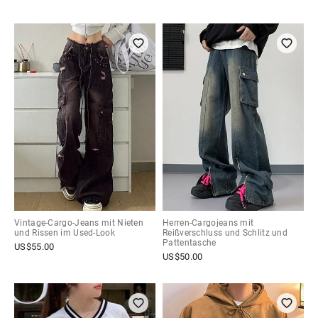
Vintage-Cargo-Jeans mit Nieten
Herren-Cargojeans mit
und Rissen im Used-Look
Reißverschluss und Schlitz und
Pattentasche
US$
55.00
US$
50.00