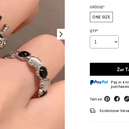
GRÖSSE*
ONE SIZE
QTY*
Zur T
Pay in 4 i
purchases
Teilt es!
Kostenloser Vers