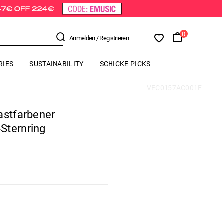
0
Anmelden
/ Registrieren
RIES
SUSTAINABILITY
SCHICKE PICKS
VEC0157AC001F
astfarbener
Sternring