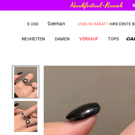
KOSTENLOSER VERSAND
bei B
German
US$
5.00
RABATT
IHRE ERSTE 
$
USD
NEUHEITEN
DAMEN
VERKAUF
TOPS