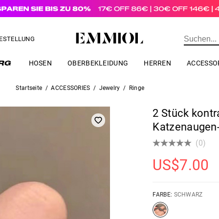
estellungen über
US$
69.00
BESTELLUNG
HOSEN
OBERBEKLEIDUNG
HERREN
ACCESSO
Startseite
/
ACCESSORIES
/
Jewelry
/
Ringe
2 Stück kontr
Katzenaugen-
(0)
US$
7.00
FARBE:
SCHWARZ