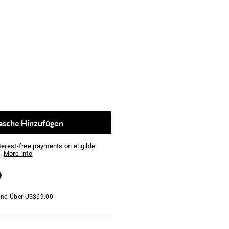
asche Hinzufügen
nterest-free payments on eligible
.
More info
and Über
US$
69.00