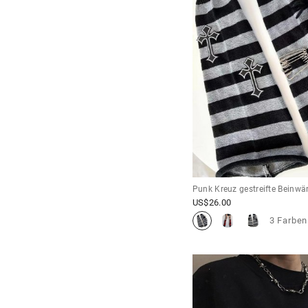
Punk Kreuz gestreifte Beinwä
US$
26.00
3 Farben