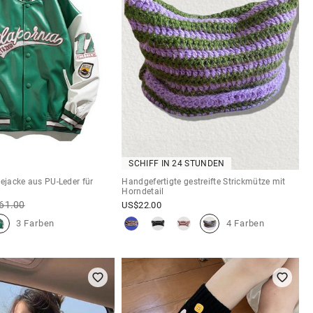
SCHIFF IN 24 STUNDEN
gejacke aus PU-Leder für
Handgefertigte gestreifte Strickmütze mit
Horndetail
61.00
US$
22.00
3 Farben
4 Farben