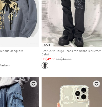
SALE
ver aus Jacquard-
Bedruckte Cargo-Jeans mit Schnallenriemen
Detail
US$
47.88
US$
42.00
Farben