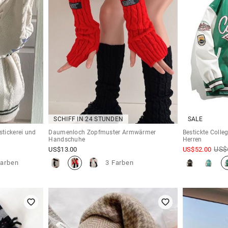
SCHIFF IN 24 STUNDEN
SALE
stickerei und
Daumenloch Zopfmuster Armwärmer
Bestickte Colle
Handschuhe
Herren
US$
US$
13.00
US$
52.00
Farben
3 Farben