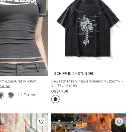
SCHIFF IN 24 STUNDEN
m-Logo-Grafik-T-Shirt
Gewaschenes Vintage Skeleton Kurzarm-T-
Shirt für Herren
26.00
US$
44.00
11 Farben