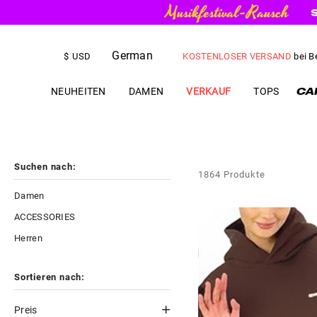
KOSTENLOSER VERSAND
bei B
German
US$
5.00
RABATT
IHRE ERSTE 
$
USD
NEUHEITEN
DAMEN
VERKAUF
TOPS
Suchen nach:
1864
Produkte
Damen
ACCESSORIES
Herren
Sortieren nach:
Preis