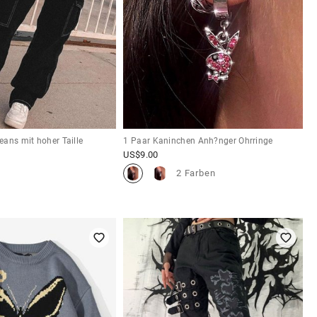
ans mit hoher Taille
1 Paar Kaninchen Anh?nger Ohrringe
US$
9.00
2 Farben