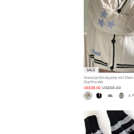
SALE
Oversize-Strickjacke mit Stern
Zopfmuster
US$
58.00
US$
38.00
4 