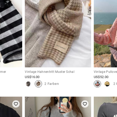
rmer
Vintage Hahnentritt Muster Schal
Vintage Pullove
US$
16.00
US$
52.00
2 Farben
2 