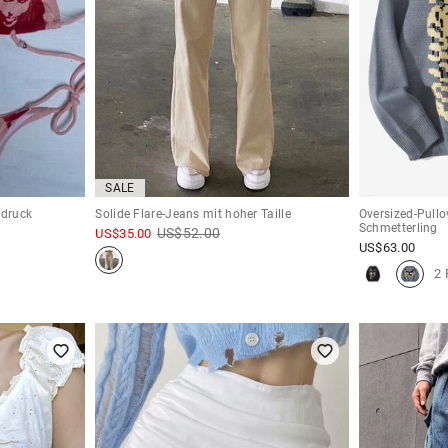
SALE
bdruck
Solide Flare-Jeans mit hoher Taille
Oversized-Pullo
Schmetterling
US$
52.00
US$
35.00
US$
63.00
2 