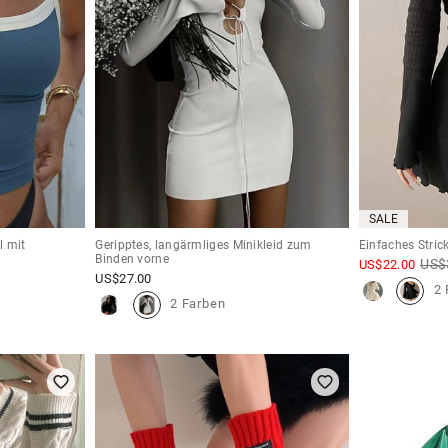
SALE
l mit
Geripptes, langärmliges Minikleid zum
Einfaches Stric
Binden vorne
US$
US$
22.00
US$
27.00
2 
2 Farben