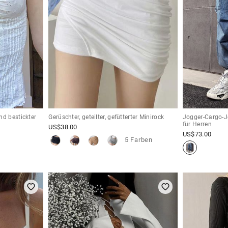
nd bestickter
Gerüschter, geteilter, gefütterter Minirock
Jogger-Cargo-J
für Herren
US$
38.00
US$
73.00
5 Farben