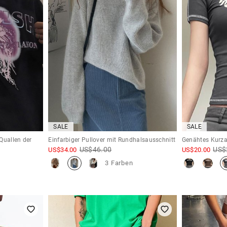
SALE
SALE
Quallen der
Einfarbiger Pullover mit Rundhalsausschnitt
Genähtes Kurzar
US$
46.00
US$
US$
34.00
US$
20.00
3 Farben