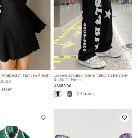
k-Minikleid mit langen Ärmeln
Lockere Jogginghose mit Buchstabe-Stern-
Grafik für Herren
30.00
US$
58.00
Farben
2 Farben