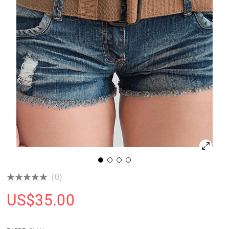
(0)
US$
35.00