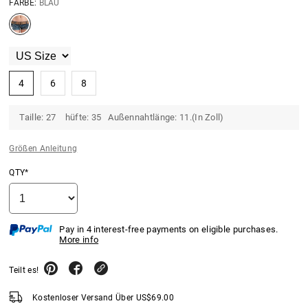
FARBE:
BLAU
4
6
8
Taille: 27 hüfte: 35 Außennahtlänge: 11.(In Zoll)
Größen Anleitung
QTY*
Pay in 4 interest-free payments on eligible purchases.
More info
Teilt es!
Kostenloser Versand Über
US$
69.00