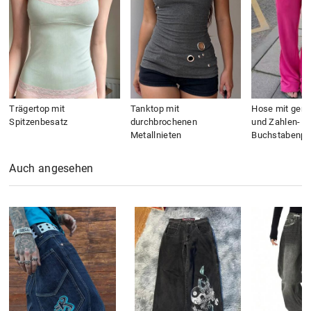
Trägertop mit
Tanktop mit
Hose mit gera
Spitzenbesatz
durchbrochenen
und Zahlen- u
Metallnieten
Buchstabenpri
Auch angesehen