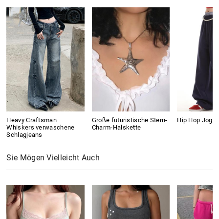
Heavy Craftsman
Große futuristische Stern-
Hip Hop Jogg
Whiskers verwaschene
Charm-Halskette
Schlagjeans
Sie Mögen Vielleicht Auch