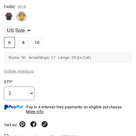
FARBE:
GELB
6
8
10
Büste: 50 Ärmellänge: 17 Länge: 29.(In Zoll)
Größen Anleitung
QTY*
Pay in 4 interest-free payments on eligible purchases.
More info
Teilt es!