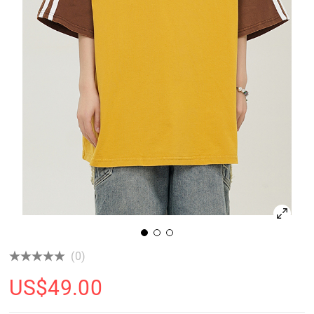
(0)
US$
49.00