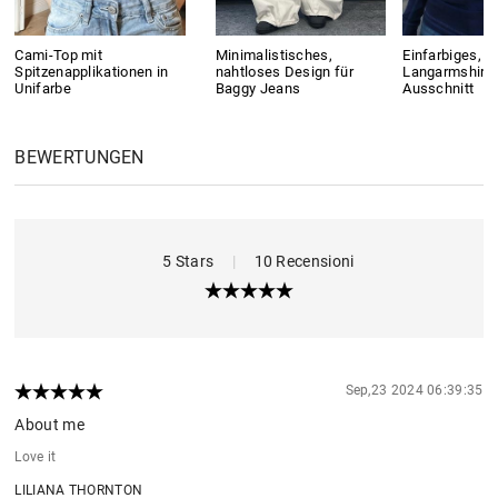
Cami-Top mit
Minimalistisches,
Einfarbiges, s
Spitzenapplikationen in
nahtloses Design für
Langarmshirt 
Unifarbe
Baggy Jeans
Ausschnitt
BEWERTUNGEN
5 Stars
|
10 Recensioni
Sep,23 2024 06:39:35
About me
Love it
LILIANA THORNTON