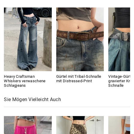
Heavy Craftsman
Gürtel mit Tribal-Schnalle
Vintage-Gürtel
Whiskers verwaschene
mit Distressed-Print
gravierter Kro
Schlagjeans
Schnalle
Sie Mögen Vielleicht Auch