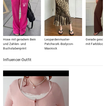
Hose mit geradem Bein
Leopardenmuster-
Gerade geschn
und Zahlen- und
Patchwork-Bodycon-
mit Farbblock
Buchstabenprint
Maxirock
Influencer-Outfit