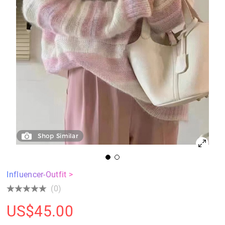
Shop Similar
Influencer-Outfit >
(0)
US$
45.00