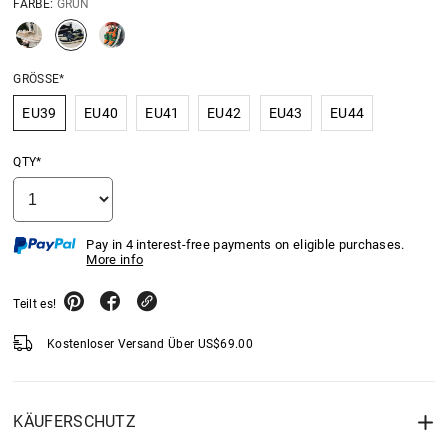
FARBE:
GRÜN
GRÖSSE*
EU39
EU40
EU41
EU42
EU43
EU44
QTY*
Pay in 4 interest-free payments on eligible purchases.
More info
Teilt es!
Kostenloser Versand Über
US$
69.00
KÄUFERSCHUTZ