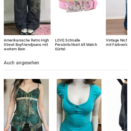
Amerikanische Retro High
LOVE Schnalle
Vintage Niche
Street Boyfriendjeans mit
Persönlichkeit All Match
mit Farbverlau
weitem Bein
Gürtel
Auch angesehen