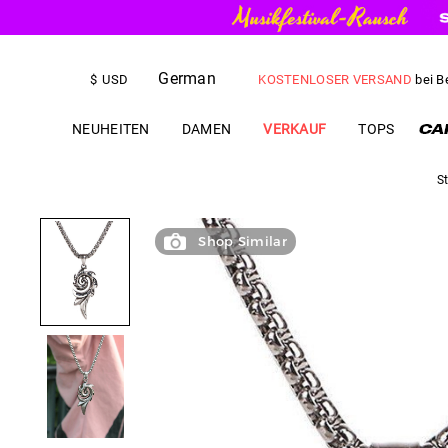
KOSTENLOSER VERSAND
bei B
German
US$
5.00
RABATT
IHRE ERSTE 
$
USD
NEUHEITEN
DAMEN
VERKAUF
TOPS
St
Shop Similar