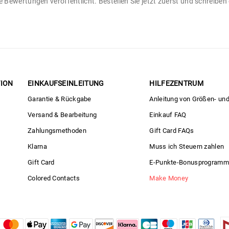
 Bewertungen veröffentlicht. Bestellen Sie jetzt zuerst und schreibe
ION
EINKAUFSEINLEITUNG
HILFEZENTRUM
Garantie & Rückgabe
Anleitung von Größen- un
Versand & Bearbeitung
Einkauf FAQ
Zahlungsmethoden
Gift Card FAQs
Klarna
Muss ich Steuern zahlen
Gift Card
E-Punkte-Bonusprogramm
Colored Contacts
Make Money