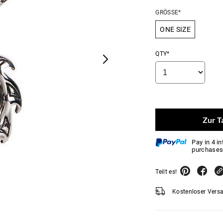
GRÖSSE*
ONE SIZE
QTY*
Zur T
Pay in 4 i
purchases
Teilt es!
Kostenloser Vers