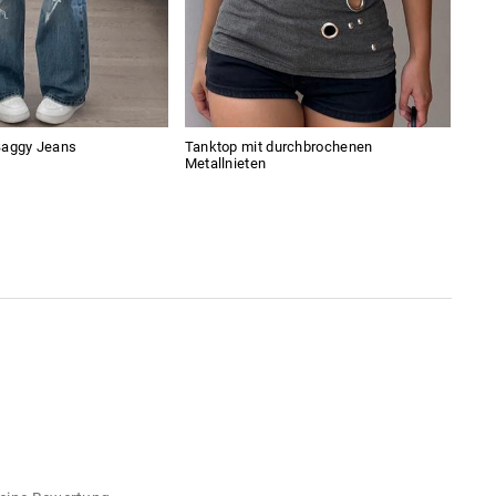
Baggy Jeans
Tanktop mit durchbrochenen
Kurz
Metallnieten