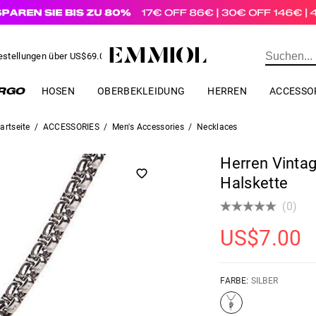
estellungen über
US$
69.00
BESTELLUNG
HOSEN
OBERBEKLEIDUNG
HERREN
ACCESSO
artseite
/
ACCESSORIES
/
Men's Accessories
/
Necklaces
Herren Vintag
Halskette
(0)
US$
7.00
FARBE:
SILBER