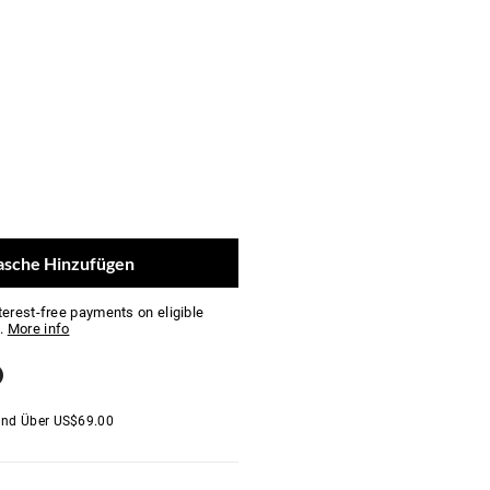
asche Hinzufügen
nterest-free payments on eligible
.
More info
and Über
US$
69.00