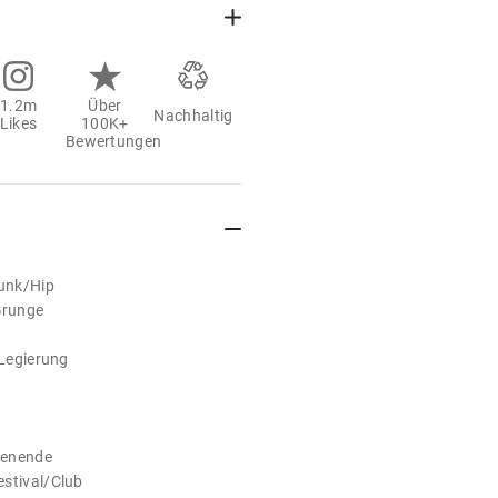
1.2m
Über
Nachhaltig
Likes
100K+
Bewertungen
Punk/Hip
Grunge
 Legierung
henende
estival/Club