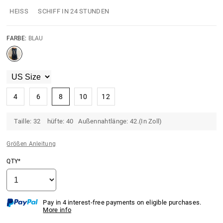
HEISS
SCHIFF IN 24 STUNDEN
FARBE:
BLAU
4
6
8
10
12
Taille: 32 hüfte: 40 Außennahtlänge: 42.(In Zoll)
Größen Anleitung
QTY*
Pay in 4 interest-free payments on eligible purchases.
More info