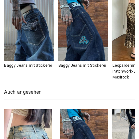
Baggy Jeans mit Stickerei
Baggy Jeans mit Stickerei
Leopardenmus
Patchwork-Bo
Maxirock
Auch angesehen