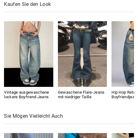
Kaufen Sie den Look
Vintage ausgewaschene
Gewaschene Flare-Jeans
Hip Hop Retro
lockere Boyfriend-Jeans
mit niedriger Taille
Boyfriendjean
Sie Mögen Vielleicht Auch