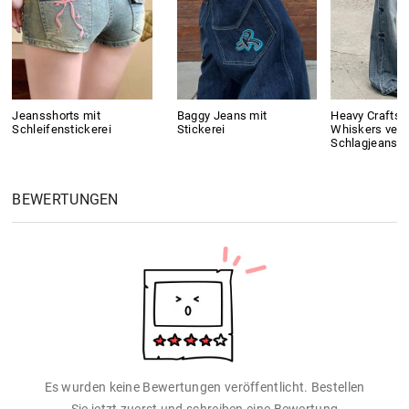
Jeansshorts mit
Baggy Jeans mit
Heavy Crafts
Schleifenstickerei
Stickerei
Whiskers ver
Schlagjeans
BEWERTUNGEN
Es wurden keine Bewertungen veröffentlicht. Bestellen
Sie jetzt zuerst und schreiben eine Bewertung