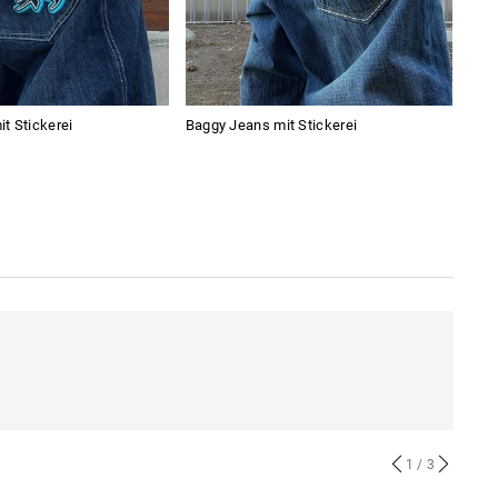
t Stickerei
Baggy Jeans mit Stickerei
Vint
1
/ 3