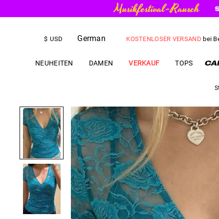
German
KOSTENLOSER VERSAND
bei B
$
USD
US$
5.00
RABATT
IHRE ERSTE 
NEUHEITEN
DAMEN
VERKAUF
TOPS
S