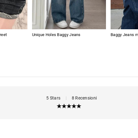
reet
Unique Holes Baggy Jeans
Baggy Jeans mi
5 Stars
|
8 Recensioni