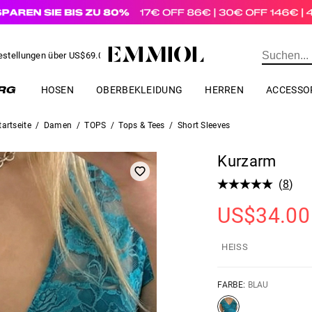
estellungen über
US$
69.00
BESTELLUNG
HOSEN
OBERBEKLEIDUNG
HERREN
ACCESSO
tartseite
/
Damen
/
TOPS
/
Tops & Tees
/
Short Sleeves
Kurzarm
(
8
)
US$
34.00
HEISS
FARBE:
BLAU