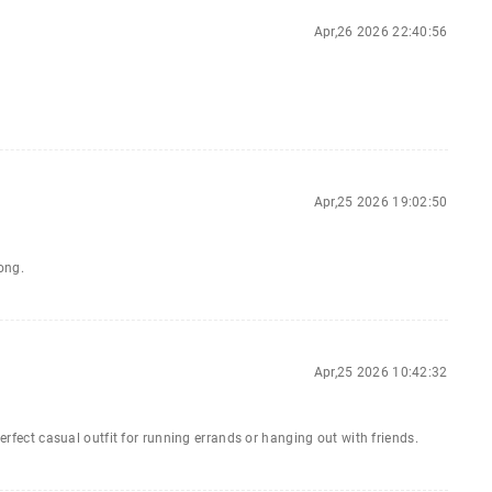
Apr,26 2026 22:40:56
Apr,25 2026 19:02:50
long.
Apr,25 2026 10:42:32
perfect casual outfit for running errands or hanging out with friends.