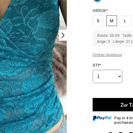
GRÖSSE*
S
M
L
Büste: 35-39 Taille
änge: 5 Länge: 21.(I
Größen Anleitung
QTY*
Zur T
Pay in 4 i
purchases