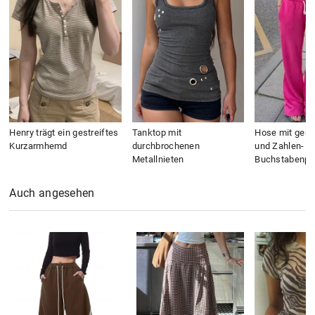
Henry trägt ein gestreiftes
Tanktop mit
Hose mit gera
Kurzarmhemd
durchbrochenen
und Zahlen- u
Metallnieten
Buchstabenpri
Auch angesehen