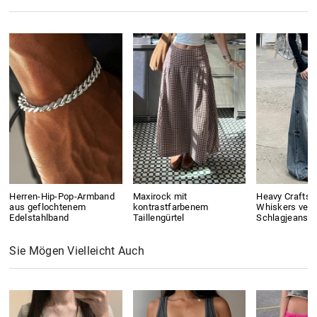
Herren-Hip-Pop-Armband
Maxirock mit
Heavy Crafts
aus geflochtenem
kontrastfarbenem
Whiskers ver
Edelstahlband
Taillengürtel
Schlagjeans
Sie Mögen Vielleicht Auch