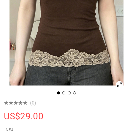
(0)
US$
29.00
NEU