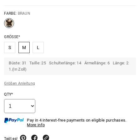
FARBE:
BRAUN
GRÖSSE*
S
M
L
Büste: 31 Taille: 25 Schulterlänge: 14 Ärmellänge: 6 Länge: 2
1.(In Zoll)
Größen Anleitung
QTY*
Pay in 4 interest-free payments on eligible purchases.
More info
Teilt es!