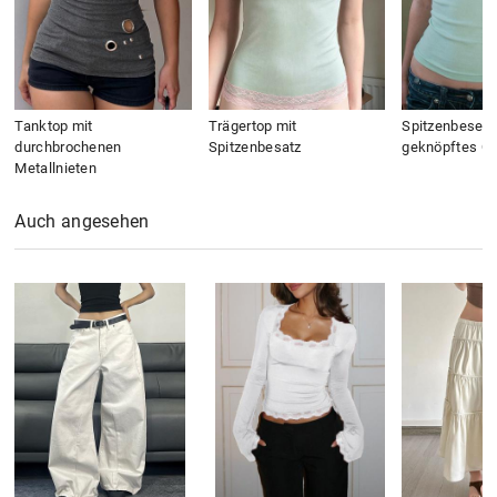
Tanktop mit
Trägertop mit
Spitzenbesetz
durchbrochenen
Spitzenbesatz
geknöpftes C
Metallnieten
Auch angesehen