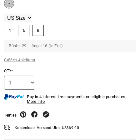
4
6
8
Büste: 29 Länge: 18.(In Zoll)
Größen Anleitung
QTY*
Pay in 4 interest-free payments on eligible purchases.
More info
Teilt es!
Kostenloser Versand Über
US$
69.00