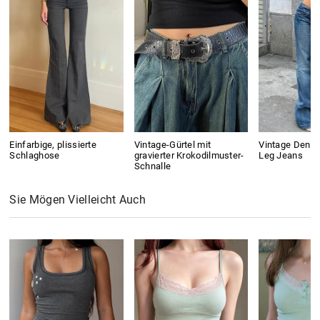
Einfarbige, plissierte
Vintage-Gürtel mit
Vintage Denim
Schlaghose
gravierter Krokodilmuster-
Leg Jeans
Schnalle
Sie Mögen Vielleicht Auch