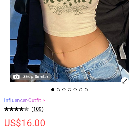
Shop Similar
Influencer-Outfit >
(
109
)
US$
16.00