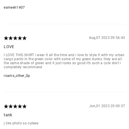
esmeeh1407
Aug,07 2023 09:56:43
LOVE
I LOVE THIS SHIRT i wear it all the time and i love to style it with my urban
cargo pants in the green color with some of my green dunks. they are all
the same shade of green and it just looks so good it’s such a cute shirt i
completely recommend
roams_other_0p
Jun,01 2023 20:00:37
tank
j like photo so cuteee