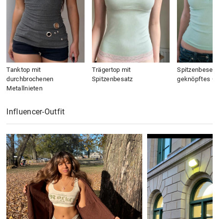
Tanktop mit
Trägertop mit
Spitzenbesetz
durchbrochenen
Spitzenbesatz
geknöpftes C
Metallnieten
Influencer-Outfit