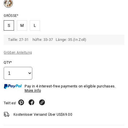
GRÖSSE*
S
M
L
Taille: 27-31 hüfte: 33-37 Länge: 35.(In Zoll)
Größen Anleitung
QTY*
Pay in 4 interest-free payments on eligible purchases.
More info
Teilt es!
Kostenloser Versand Über
US$
69.00