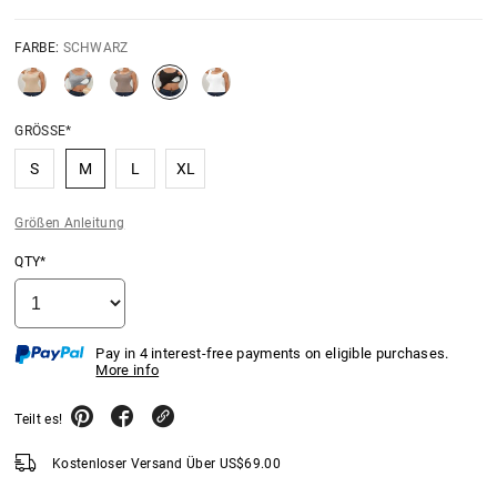
FARBE:
SCHWARZ
GRÖSSE*
S
M
L
XL
Größen Anleitung
QTY*
Pay in 4 interest-free payments on eligible purchases.
More info
Teilt es!
Kostenloser Versand Über
US$
69.00