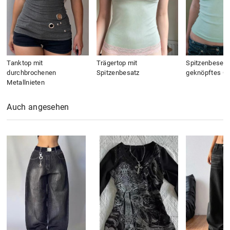
Tanktop mit
Trägertop mit
Spitzenbesetz
durchbrochenen
Spitzenbesatz
geknöpftes C
Metallnieten
Auch angesehen