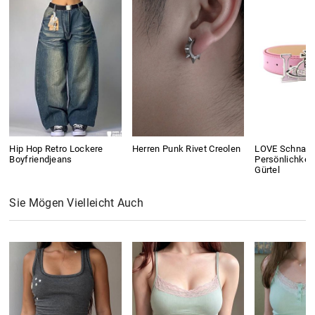
Hip Hop Retro Lockere
Herren Punk Rivet Creolen
LOVE Schnall
Boyfriendjeans
Persönlichkeit
Gürtel
Sie Mögen Vielleicht Auch