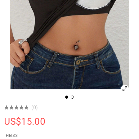
(0)
US$
15.00
HEISS