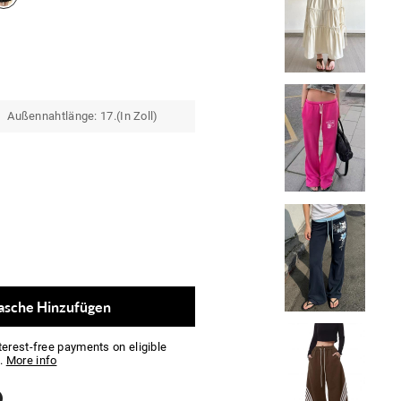
3 Außennahtlänge: 17.(In Zoll)
asche Hinzufügen
nterest-free payments on eligible
.
More info