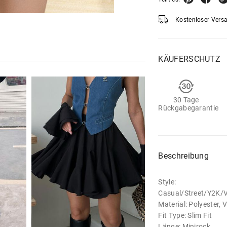
Kostenloser Vers
KÄUFERSCHUTZ
30 Tage
Rückgabegarantie
Beschreibung
Style:
Casual/Street/Y2K/
Material: Polyester, 
Fit Type: Slim Fit
Länge: Minirock