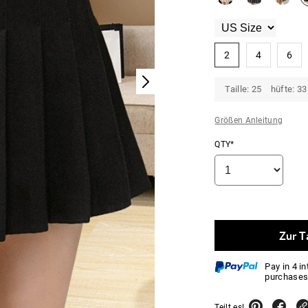
2
4
6
Taille: 25 hüfte: 3
Größen Anleitung
QTY*
Zur T
Pay in 4 i
purchases
Teilt es!