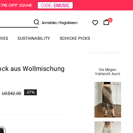
0
Anmelden
/ Registrieren
RIES
SUSTAINABILITY
SCHICKE PICKS
CCJ0333BO001S
rock aus Wollmischung
Sie Mögen
Vielleicht Auch
-17%
US$
42.00