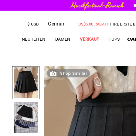
KOSTENLOSER VERSAND
bei B
German
US$
5.00
RABATT
IHRE ERSTE 
$
USD
NEUHEITEN
DAMEN
VERKAUF
TOPS
Shop Similar