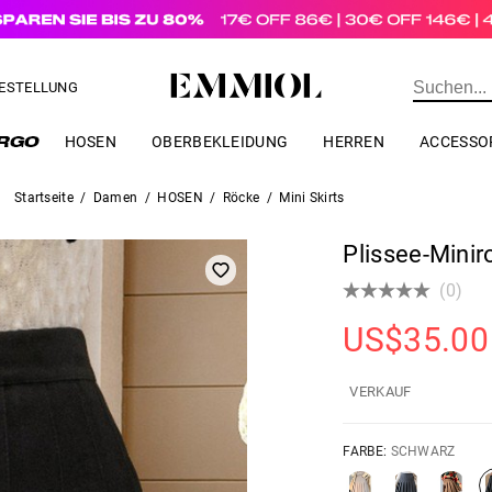
estellungen über
US$
69.00
BESTELLUNG
HOSEN
OBERBEKLEIDUNG
HERREN
ACCESSO
Startseite
/
Damen
/
HOSEN
/
Röcke
/
Mini Skirts
Plissee-Mini
(0)
US$
35.00
VERKAUF
FARBE:
SCHWARZ