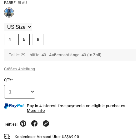
FARBE:
BLAU
4
6
8
Taille: 29 hüfte: 40 Außennahtlänge: 40.(In Zoll)
Größen Anleitung
QTY*
Pay in 4 interest-free payments on eligible purchases.
More info
Teilt es!
Kostenloser Versand Über
US$
69.00