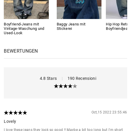
Boyfriend-Jeans mit
Baggy Jeans mit
Hip Hop Retro
Vintage-Waschung und
Stickerei
Boyfriendjean
Used-Look
BEWERTUNGEN
4.8 Stars
|
190 Recensioni
Oct,15 2022 23:55:46
Lovely
I love these jeans they look so good !! Maybe a bit too long but I'm short