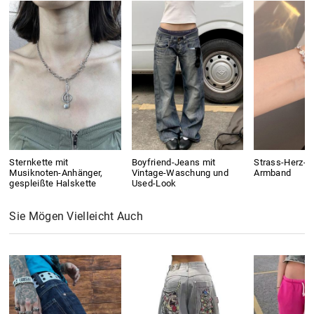
Sternkette mit
Boyfriend-Jeans mit
Strass-Herz-C
Musiknoten-Anhänger,
Vintage-Waschung und
Armband
gespleißte Halskette
Used-Look
Sie Mögen Vielleicht Auch