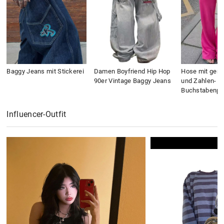
Baggy Jeans mit Stickerei
Damen Boyfriend Hip Hop
Hose mit gera
90er Vintage Baggy Jeans
und Zahlen- u
Buchstabenpri
Influencer-Outfit