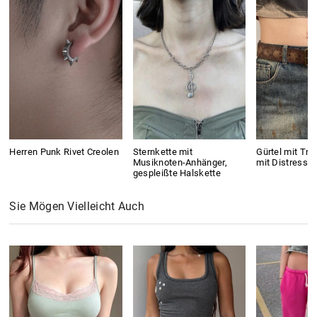
Herren Punk Rivet Creolen
Sternkette mit
Gürtel mit Tri
Musiknoten-Anhänger,
mit Distressed
gespleißte Halskette
Sie Mögen Vielleicht Auch