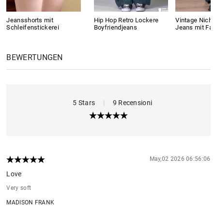
Jeansshorts mit
Hip Hop Retro Lockere
Vintage Niche 
Schleifenstickerei
Boyfriendjeans
Jeans mit Far
BEWERTUNGEN
5 Stars
|
9 Recensioni
May,02 2026 06:56:06
Love
Very soft
MADISON FRANK