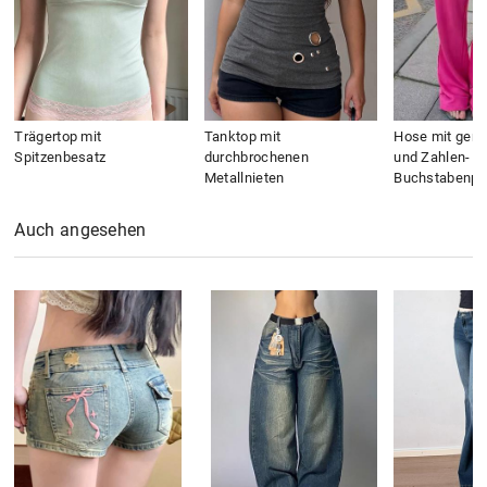
Trägertop mit
Tanktop mit
Hose mit gera
Spitzenbesatz
durchbrochenen
und Zahlen- u
Metallnieten
Buchstabenpri
Auch angesehen