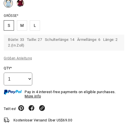
GRÖSSE*
S
M
L
Büste: 33 Taille: 27 Schulterlänge: 14 Ärmellänge: 6 Länge: 2
2.(In Zoll)
Größen Anleitung
QTY*
Pay in 4 interest-free payments on eligible purchases.
More info
Teilt es!
Kostenloser Versand Über
US$
69.00